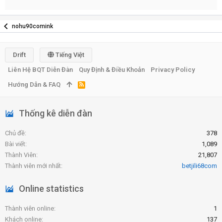
nohu90comink
Drift
Tiếng Việt
Liên Hệ BQT Diễn Đàn
Quy Định & Điều Khoản
Privacy Policy
Hướng Dẫn & FAQ
R
S
S
Thống kê diễn đàn
Chủ đề
378
Bài viết
1,089
Thành Viên
21,807
Thành viên mới nhất
betjili68com
Online statistics
Thành viên online
1
Khách online
137