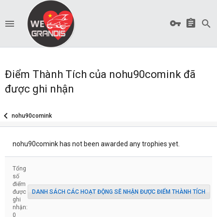
Điểm Thành Tích của nohu90comink đã
được ghi nhận
nohu90comink
nohu90comink has not been awarded any trophies yet.
Tổng
số
điểm
được
DANH SÁCH CÁC HOẠT ĐỘNG SẼ NHẬN ĐƯỢC ĐIỂM THÀNH TÍCH
ghi
nhận:
0