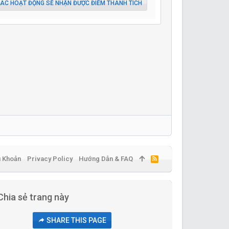
ÁC HOẠT ĐỘNG SẼ NHẬN ĐƯỢC ĐIỂM THÀNH TÍCH
u Khoản
Privacy Policy
Hướng Dẫn & FAQ
R
S
S
Chia sẻ trang này
SHARE THIS PAGE