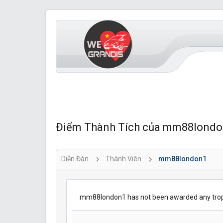
Điểm Thành Tích của mm88londo
Diễn Đàn
Thành Viên
mm88london1
mm88london1 has not been awarded any trop