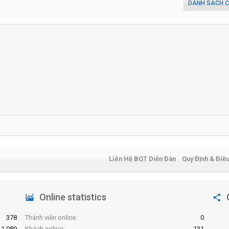
DANH SÁCH C
Liên Hệ BQT Diễn Đàn
Quy Định & Điề
Online statistics
378
Thành viên online
0
1,089
Khách online
131