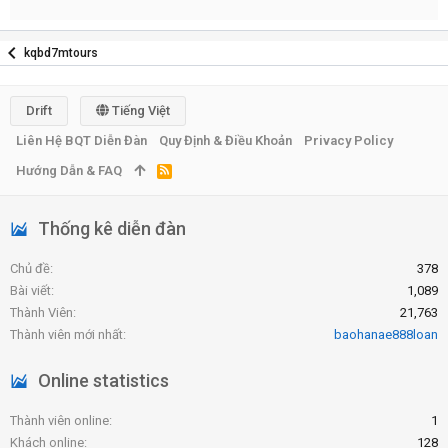
kqbd7mtours
Drift
Tiếng Việt
Liên Hệ BQT Diễn Đàn
Quy Định & Điều Khoản
Privacy Policy
Hướng Dẫn & FAQ
R
S
S
Thống kê diễn đàn
Chủ đề
378
Bài viết
1,089
Thành Viên
21,763
Thành viên mới nhất
baohanae888loan
Online statistics
Thành viên online
1
Khách online
128