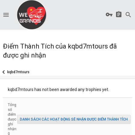
Điểm Thành Tích của kqbd7mtours đã
được ghi nhận
kqbd7mtours
kqbd7mtours has not been awarded any trophies yet.
Tổng
số
điểm
được
DANH SÁCH CÁC HOẠT ĐỘNG SẼ NHẬN ĐƯỢC ĐIỂM THÀNH TÍCH
ghi
nhận:
0