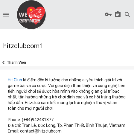
hitzclubcom1
Thành Viên
Hit Club
là điểm đến lý tưởng cho những ai yêu thích giải trí với
game bài và cá cược. Với giao diện thân thiện và công nghệ tiên
tiến, người chơi sẽ được hòa mình vào không gian giải trí bậc
nhất, tận hưởng những trò chơi đỉnh cao và cơ hội trúng thưởng
hấp dẫn. Hitzclub cam kết mang lại trải nghiệm thú vị và an
toàn cho mọi người chơi.
Phone: (+84)942431877
Địa chỉ: Trần Lê, Đức Long, Tp. Phan Thiết, Bình Thuận, Vietnam
Email: contact@hitzclubcom