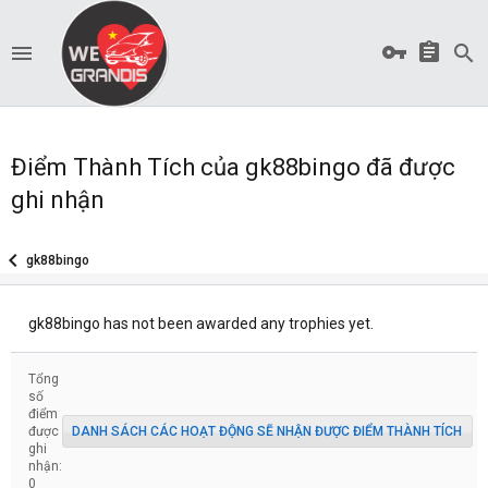
Điểm Thành Tích của gk88bingo đã được
ghi nhận
gk88bingo
gk88bingo has not been awarded any trophies yet.
Tổng
số
điểm
được
DANH SÁCH CÁC HOẠT ĐỘNG SẼ NHẬN ĐƯỢC ĐIỂM THÀNH TÍCH
ghi
nhận:
0