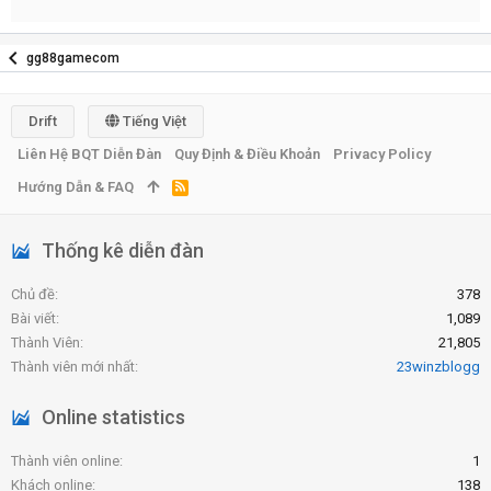
gg88gamecom
Drift
Tiếng Việt
Liên Hệ BQT Diễn Đàn
Quy Định & Điều Khoản
Privacy Policy
Hướng Dẫn & FAQ
R
S
S
Thống kê diễn đàn
Chủ đề
378
Bài viết
1,089
Thành Viên
21,805
Thành viên mới nhất
23winzblogg
Online statistics
Thành viên online
1
Khách online
138