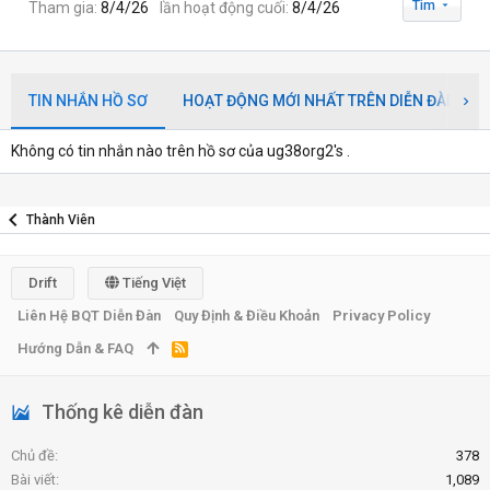
Tìm
Tham gia
8/4/26
lần hoạt động cuối
8/4/26
TIN NHẮN HỒ SƠ
HOẠT ĐỘNG MỚI NHẤT TRÊN DIỄN ĐÀN
Không có tin nhắn nào trên hồ sơ của ug38org2's .
Thành Viên
Drift
Tiếng Việt
Liên Hệ BQT Diễn Đàn
Quy Định & Điều Khoản
Privacy Policy
Hướng Dẫn & FAQ
R
S
S
Thống kê diễn đàn
Chủ đề
378
Bài viết
1,089