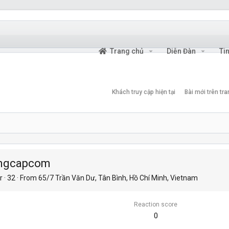
Trang chủ
Diễn Đàn
Ti
Khách truy cập hiện tại
Bài mới trên tr
ngcapcom
r
·
32
·
From
65/7 Trần Văn Dư, Tân Bình, Hồ Chí Minh, Vietnam
Reaction score
0