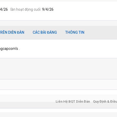
/4/26
lần hoạt động cuối
9/4/26
RÊN DIỄN ĐÀN
CÁC BÀI ĐĂNG
THÔNG TIN
ngcapcom's .
Liên Hệ BQT Diễn Đàn
Quy Định & Điề