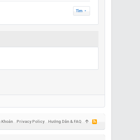
Tìm
u Khoản
Privacy Policy
Hướng Dẫn & FAQ
R
S
S