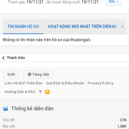
Tìm
Tham gia
19/11/21
lần hoạt động cuối
19/11/21
TIN NHẮN HỒ SƠ
HOẠT ĐỘNG MỚI NHẤT TRÊN DIỄN ĐÀN
Không có tin nhắn nào trên hồ sơ của thudonga's .
Thành Viên
Drift
Tiếng Việt
Liên Hệ BQT Diễn Đàn
Quy Định & Điều Khoản
Privacy Policy
Hướng Dẫn & FAQ
R
S
S
Thống kê diễn đàn
Chủ đề
378
Bài viết
1,089