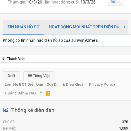
Tìm
Tham gia
10/3/26
lần hoạt động cuối
10/3/26
TIN NHẮN HỒ SƠ
HOẠT ĐỘNG MỚI NHẤT TRÊN DIỄN ĐÀN
Không có tin nhắn nào trên hồ sơ của sunwin92me's .
Thành Viên
Drift
Tiếng Việt
Liên Hệ BQT Diễn Đàn
Quy Định & Điều Khoản
Privacy Policy
Hướng Dẫn & FAQ
R
S
S
Thống kê diễn đàn
Chủ đề
378
Bài viết
1,089