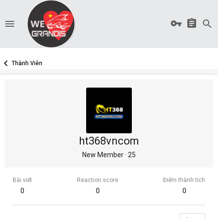
Thành Viên
ht368vncom
New Member
·
25
Bài viết
Reaction score
Điểm thành tích
0
0
0