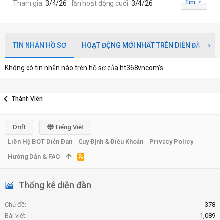
Tìm
Tham gia
3/4/26
lần hoạt động cuối
3/4/26
TIN NHẮN HỒ SƠ
HOẠT ĐỘNG MỚI NHẤT TRÊN DIỄN ĐÀN
Không có tin nhắn nào trên hồ sơ của ht368vncom's .
Thành Viên
Drift
Tiếng Việt
Liên Hệ BQT Diễn Đàn
Quy Định & Điều Khoản
Privacy Policy
Hướng Dẫn & FAQ
R
S
S
Thống kê diễn đàn
Chủ đề
378
Bài viết
1,089