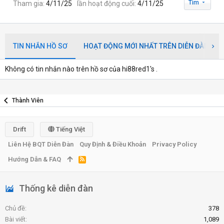
Tìm
Tham gia
4/11/25
lần hoạt động cuối
4/11/25
TIN NHẮN HỒ SƠ
HOẠT ĐỘNG MỚI NHẤT TRÊN DIỄN ĐÀN
Không có tin nhắn nào trên hồ sơ của hi88red1's .
Thành Viên
Drift
Tiếng Việt
Liên Hệ BQT Diễn Đàn
Quy Định & Điều Khoản
Privacy Policy
Hướng Dẫn & FAQ
R
S
S
Thống kê diễn đàn
Chủ đề
378
Bài viết
1,089