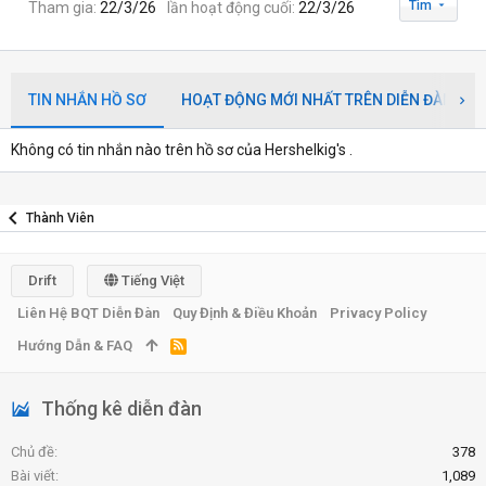
Tìm
Tham gia
22/3/26
lần hoạt động cuối
22/3/26
TIN NHẮN HỒ SƠ
HOẠT ĐỘNG MỚI NHẤT TRÊN DIỄN ĐÀN
Không có tin nhắn nào trên hồ sơ của Hershelkig's .
Thành Viên
Drift
Tiếng Việt
Liên Hệ BQT Diễn Đàn
Quy Định & Điều Khoản
Privacy Policy
Hướng Dẫn & FAQ
R
S
S
Thống kê diễn đàn
Chủ đề
378
Bài viết
1,089