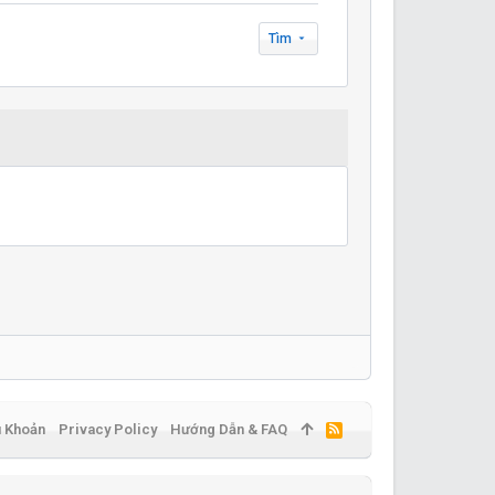
Tìm
u Khoản
Privacy Policy
Hướng Dẫn & FAQ
R
S
S