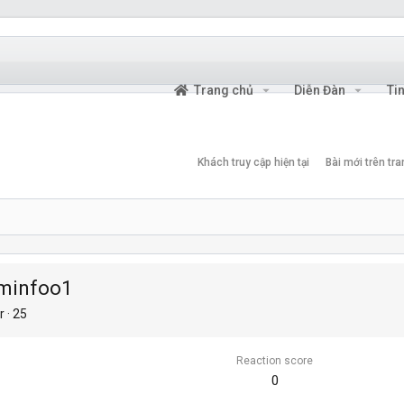
Trang chủ
Diễn Đàn
Ti
Khách truy cập hiện tại
Bài mới trên tr
minfoo1
r
·
25
Reaction score
0