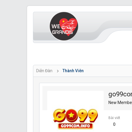
Diễn Đàn
Thành Viên
go99co
New Membe
Bài viết
0