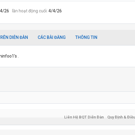
/4/26
lần hoạt động cuối
4/4/26
RÊN DIỄN ĐÀN
CÁC BÀI ĐĂNG
THÔNG TIN
infoo1's .
Liên Hệ BQT Diễn Đàn
Quy Định & Điề