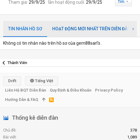
Tìm
Tham gia
29/9/25
lần hoạt động cuối
29/9/25
TIN NHẮN HỒ SƠ
HOẠT ĐỘNG MỚI NHẤT TRÊN DIỄN ĐÀN
Không có tin nhắn nào trên hồ sơ của gem88sarl's .
Thành Viên
Drift
Tiếng Việt
Liên Hệ BQT Diễn Đàn
Quy Định & Điều Khoản
Privacy Policy
Hướng Dẫn & FAQ
R
S
S
Thống kê diễn đàn
Chủ đề
378
Bài viết
1,089