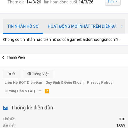
Tìm
Tham gia
14/3/26
lần hoạt động cuối
14/3/26
TIN NHẮN HỒ SƠ
HOẠT ĐỘNG MỚI NHẤT TRÊN DIỄN ĐÀN
Không có tin nhắn nào trên hồ sơ của gamebaidoithuongcncom's .
Thành Viên
Drift
Tiếng Việt
Liên Hệ BQT Diễn Đàn
Quy Định & Điều Khoản
Privacy Policy
Hướng Dẫn & FAQ
R
S
S
Thống kê diễn đàn
Chủ đề
378
Bài viết
1,089