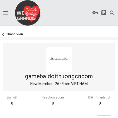
Thành Viên
gamebaidoithuongcncom
New Member
·
26
·
From
VIET NAM
Bài viết
Reaction score
Điểm thành tích
0
0
0