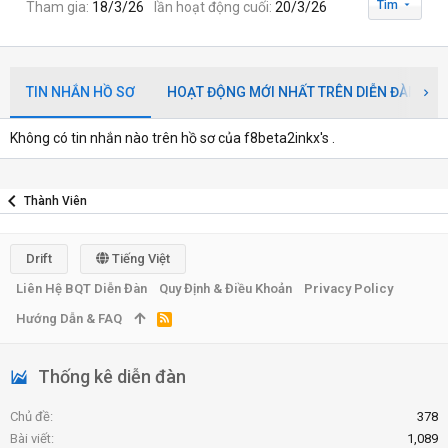
Tìm
Tham gia
18/3/26
lần hoạt động cuối
20/3/26
TIN NHẮN HỒ SƠ
HOẠT ĐỘNG MỚI NHẤT TRÊN DIỄN ĐÀN
Không có tin nhắn nào trên hồ sơ của f8beta2inkx's .
Thành Viên
Drift
Tiếng Việt
Liên Hệ BQT Diễn Đàn
Quy Định & Điều Khoản
Privacy Policy
Hướng Dẫn & FAQ
R
S
S
Thống kê diễn đàn
Chủ đề
378
Bài viết
1,089