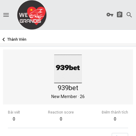
Thành Viên
939bet
New Member
·
26
Bài viết
Reaction score
Điểm thành tích
0
0
0