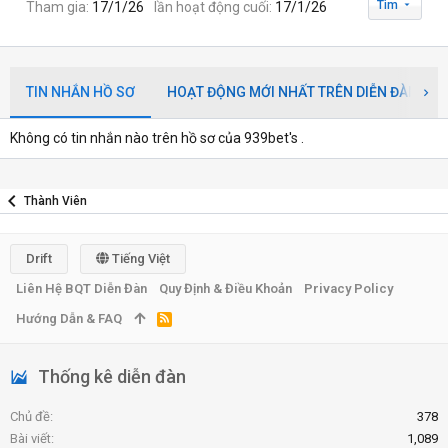
Tìm
Tham gia
17/1/26
lần hoạt động cuối
17/1/26
TIN NHẮN HỒ SƠ
HOẠT ĐỘNG MỚI NHẤT TRÊN DIỄN ĐÀN
Không có tin nhắn nào trên hồ sơ của 939bet's .
Thành Viên
Drift
Tiếng Việt
Liên Hệ BQT Diễn Đàn
Quy Định & Điều Khoản
Privacy Policy
Hướng Dẫn & FAQ
R
S
S
Thống kê diễn đàn
Chủ đề
378
Bài viết
1,089