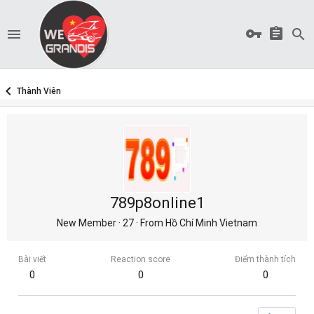
Thành Viên
789p8online1
New Member
·
27
·
From
Hồ Chí Minh Vietnam
Bài viết
Reaction score
Điểm thành tích
0
0
0