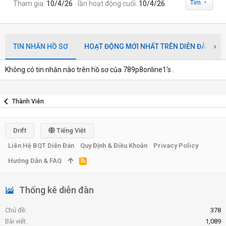
Tìm
Tham gia
10/4/26
lần hoạt động cuối
10/4/26
TIN NHẮN HỒ SƠ
HOẠT ĐỘNG MỚI NHẤT TRÊN DIỄN ĐÀN
Không có tin nhắn nào trên hồ sơ của 789p8online1's .
Thành Viên
Drift
Tiếng Việt
Liên Hệ BQT Diễn Đàn
Quy Định & Điều Khoản
Privacy Policy
Hướng Dẫn & FAQ
R
S
S
Thống kê diễn đàn
Chủ đề
378
Bài viết
1,089